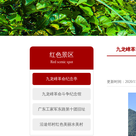
九龙嶂革
红色景区
Red scenic spot
九龙嶂革命纪念亭
更新时间：2020/11
九龙嶂革命斗争纪念馆
广东工家军东路第十团旧址
沿途邻村红色美丽水美村